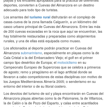
playas y los enclaves apropiados para la práctica de diferentes
deportes, convierten a Cuevas del Almanzora en un destino
adecuado para todo tipo de turistas.
Los amantes del
turismo rural
disfrutarán en el complejo de
casas-cueva de la zona llamada Calguerín, a un kilómetro del
casco urbano principal de Cuevas del Almanzora. Entre las más
de 200 cuevas excavadas en la roca que aquí se encuentran, las
hay totalmente restauradas y preparadas como alojamientos
rurales, y una de ellas está equipada como museo.
Los aficionados al deporte podrán practicar en Cuevas del
Almanzora
submarinismo
, especialmente en playas como la de
Cala Cristal o la del Embarcadero Viejo; el golf en el primer
campo tipo desértico de Europa; el
motociclismo
en su
Campeonato Europeo de Supercross que se celebra a primeros
de agosto; remo y piragüismo en el lago artificial donde se
llevaron a cabo competiciones de estas disciplinas con motivo de
los Juegos Mediterráneos Almería 2005; o senderismo en su
entorno del interior o de su litoral costero.
Los devotos del turismo de sol y playa encontrarán en Cuevas del
Almanzora playas abiertas como la de Palomares, la de Villaricos,
la de Calón o la de Pozo del Esparto, y calas entre acantilados