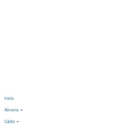
Top
Inicio
level
Almería
menu
Cádiz
1