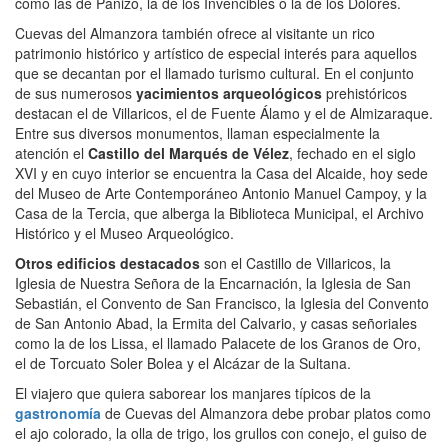
como las de Panizo, la de los Invencibles o la de los Dolores.
Cuevas del Almanzora también ofrece al visitante un rico
patrimonio histórico y artístico de especial interés para aquellos
que se decantan por el llamado turismo cultural. En el conjunto
de sus numerosos
yacimientos arqueológicos
prehistóricos
destacan el de Villaricos, el de Fuente Álamo y el de Almizaraque.
Entre sus diversos monumentos, llaman especialmente la
atención el
Castillo del Marqués de Vélez
, fechado en el siglo
XVI y en cuyo interior se encuentra la Casa del Alcaide, hoy sede
del Museo de Arte Contemporáneo Antonio Manuel Campoy, y la
Casa de la Tercia, que alberga la Biblioteca Municipal, el Archivo
Histórico y el Museo Arqueológico.
Otros edificios destacados
son el Castillo de Villaricos, la
Iglesia de Nuestra Señora de la Encarnación, la Iglesia de San
Sebastián, el Convento de San Francisco, la Iglesia del Convento
de San Antonio Abad, la Ermita del Calvario, y casas señoriales
como la de los Lissa, el llamado Palacete de los Granos de Oro,
el de Torcuato Soler Bolea y el Alcázar de la Sultana.
El viajero que quiera saborear los manjares típicos de la
gastronomía
de Cuevas del Almanzora debe probar platos como
el ajo colorado, la olla de trigo, los grullos con conejo, el guiso de