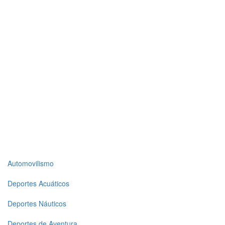
Top
Automovilismo
level
Deportes Acuáticos
menu
Deportes Náuticos
1
Deportes de Aventura