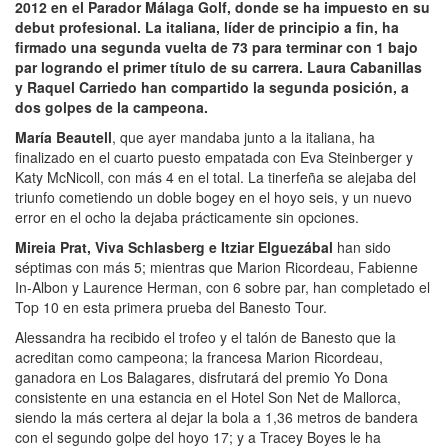
2012 en el Parador Málaga Golf, donde se ha impuesto en su
debut profesional. La italiana, líder de principio a fin, ha
firmado una segunda vuelta de 73 para terminar con 1 bajo
par logrando el primer título de su carrera. Laura Cabanillas
y Raquel Carriedo han compartido la segunda posición, a
dos golpes de la campeona.
María Beautell
, que ayer mandaba junto a la italiana, ha
finalizado en el cuarto puesto empatada con Eva Steinberger y
Katy McNicoll, con más 4 en el total. La tinerfeña se alejaba del
triunfo cometiendo un doble bogey en el hoyo seis, y un nuevo
error en el ocho la dejaba prácticamente sin opciones.
Mireia Prat, Viva Schlasberg e Itziar Elguezábal
han sido
séptimas con más 5; mientras que Marion Ricordeau, Fabienne
In-Albon y Laurence Herman, con 6 sobre par, han completado el
Top 10 en esta primera prueba del Banesto Tour.
Alessandra ha recibido el trofeo y el talón de Banesto que la
acreditan como campeona; la francesa Marion Ricordeau,
ganadora en Los Balagares, disfrutará del premio Yo Dona
consistente en una estancia en el Hotel Son Net de Mallorca,
siendo la más certera al dejar la bola a 1,36 metros de bandera
con el segundo golpe del hoyo 17; y a Tracey Boyes le ha