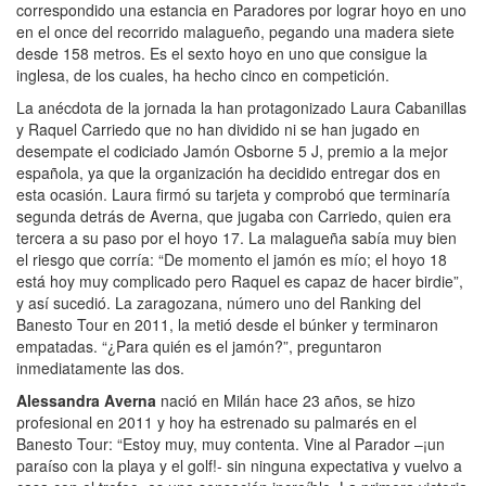
correspondido una estancia en Paradores por lograr hoyo en uno
en el once del recorrido malagueño, pegando una madera siete
desde 158 metros. Es el sexto hoyo en uno que consigue la
inglesa, de los cuales, ha hecho cinco en competición.
La anécdota de la jornada la han protagonizado Laura Cabanillas
y Raquel Carriedo que no han dividido ni se han jugado en
desempate el codiciado Jamón Osborne 5 J, premio a la mejor
española, ya que la organización ha decidido entregar dos en
esta ocasión. Laura firmó su tarjeta y comprobó que terminaría
segunda detrás de Averna, que jugaba con Carriedo, quien era
tercera a su paso por el hoyo 17. La malagueña sabía muy bien
el riesgo que corría: “De momento el jamón es mío; el hoyo 18
está hoy muy complicado pero Raquel es capaz de hacer birdie”,
y así sucedió. La zaragozana, número uno del Ranking del
Banesto Tour en 2011, la metió desde el búnker y terminaron
empatadas. “¿Para quién es el jamón?”, preguntaron
inmediatamente las dos.
Alessandra Averna
nació en Milán hace 23 años, se hizo
profesional en 2011 y hoy ha estrenado su palmarés en el
Banesto Tour: “Estoy muy, muy contenta. Vine al Parador –¡un
paraíso con la playa y el golf!- sin ninguna expectativa y vuelvo a