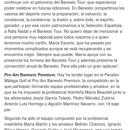
continuar con el patrocinio del Banesto Tour, que esperamos
poder celebrar en futuras ediciones. En Banesto compartimos los
valores del deporte como la preparación, el esfuerzo, la
constancia, la excelencia, la ilusión y, sobre todo, el espíritu
ganador, y por esa razón patrocinamos a la Selección Española,
a Rafa Nadal y el Banesto Tour. No quiero dejar de mencionar a
una persona muy especial para todos nosotros y a quien
tenemos mucho cariño, María Escario, que ha pasado por
momentos complicados aunque se está recuperando y se
encuentra mejor. Siempre que puede, María apoya con su
presencia los torneos del Banesto Tour y además presenta la
convención anual de Banesto. Para ella pido un gran aplauso”.
Pro-Am Banesto Premium.
Hoy ha tenido lugar en el Parador
Málaga Golf el Pro-Am Banesto Premium, la competición en la
que participan formando equipo profesionales y amateur, en la
que se ha impuesto la profesional tinerfeña María Beautell junto a
los aficionados Jesús García Toledo, Pedro Méndez Zubiría,
Antonio Luis Hormigo y Agustín Martínez Navarro, con 18 bajo
par.
Segundo ha sido el equipo compuesto por la profesional
madrileña María Martín y los amateur Beltrán Chamizo, Ignacio
Pérez Vargas, Gonzalo Galán y José Mazarrasa, con una tarjeta