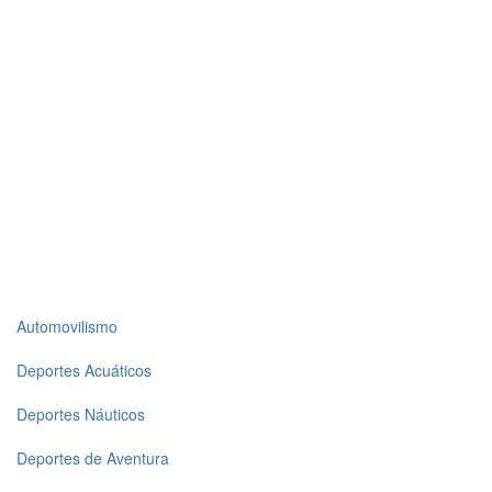
Top
Automovilismo
level
Deportes Acuáticos
menu
Deportes Náuticos
1
Deportes de Aventura