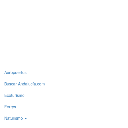
Top
Aeropuertos
level
Buscar Andalucía.com
menu
Ecoturismo
1
Ferrys
Naturismo