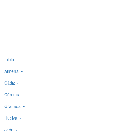
Top
Inicio
level
Almería
menu
Cádiz
1
Córdoba
Granada
Huelva
Jaén