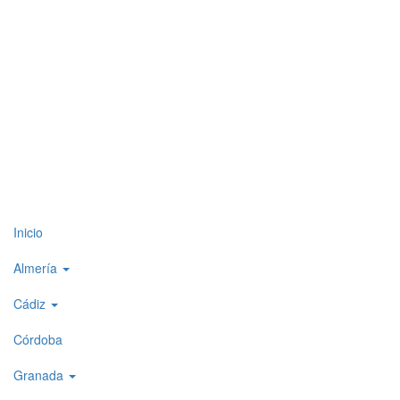
Top
Inicio
level
Almería
menu
Cádiz
1
Córdoba
Granada