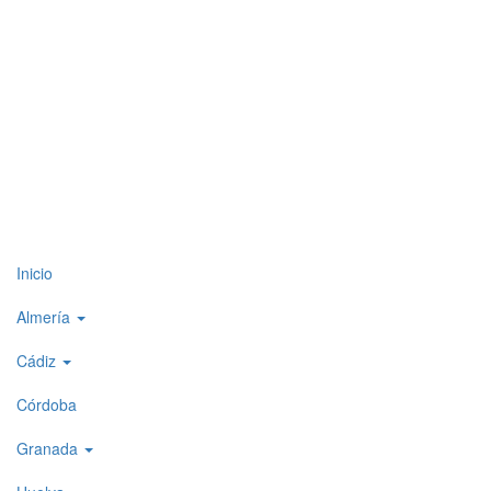
Top
Inicio
level
Almería
menu
Cádiz
1
Córdoba
Granada