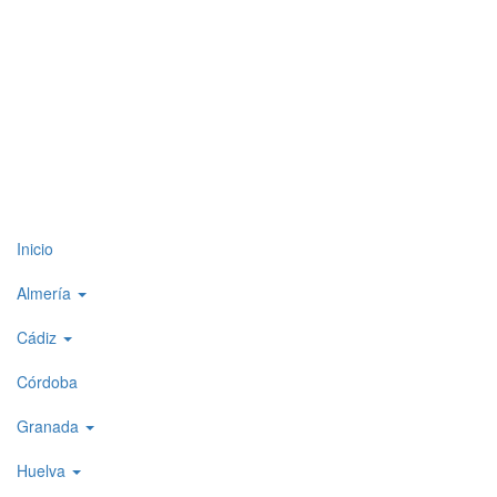
Top
Inicio
level
Almería
menu
Cádiz
1
Córdoba
Granada
Huelva