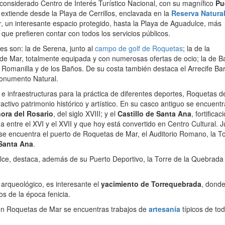
 considerado Centro de Interés Turístico Nacional, con su magnífico
Pu
 extiende desde la Playa de Cerrillos, enclavada en la
Reserva Natura
r
, un interesante espacio protegido, hasta la Playa de Aguadulce, más
que prefieren contar con todos los servicios públicos.
es son: la de Serena, junto al
campo de golf de Roquetas
; la de la
e Mar, totalmente equipada y con numerosas ofertas de ocio; la de Baj
a Romanilla y de los Baños. De su costa también destaca el Arrecife Ba
onumento Natural.
 infraestructuras para la práctica de diferentes deportes, Roquetas 
tractivo patrimonio histórico y artístico. En su casco antiguo se encuentr
ñora del Rosario
, del siglo XVIII; y el
Castillo de Santa Ana
, fortificac
da entre el XVI y el XVII y que hoy está convertido en Centro Cultural. J
 se encuentra el puerto de Roquetas de Mar, el Auditorio Romano, la T
Santa Ana
.
lce, destaca, además de su Puerto Deportivo, la Torre de la Quebrada
 arqueológico, es interesante el
yacimiento de Torrequebrada
, dond
s de la época fenicia.
 en Roquetas de Mar se encuentras trabajos de
artesanía
típicos de tod