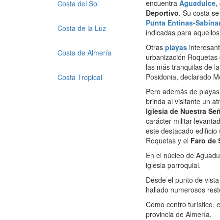
encuentra
Aguadulce
,
Costa del Sol
Deportivo
. Su costa se
Punta Entinas-Sabina
Costa de la Luz
indicadas para aquellos 
Otras
playas
interesant
Costa de Almería
urbanización Roquetas d
las más tranquilas de l
Posidonia, declarado M
Costa Tropical
Pero además de playas e
brinda al visitante un a
Iglesia de Nuestra Se
carácter militar levanta
este destacado edificio
Roquetas y el
Faro de 
En el núcleo de Aguadu
iglesia parroquial.
Desde el punto de vista
hallado numerosos resto
Como centro turístico,
provincia de Almería.