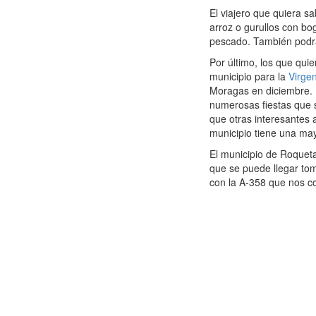
El viajero que quiera s
arroz o gurullos con bog
pescado. También podrá 
Por último, los que quie
municipio para la
Virge
Moragas en diciembre. P
numerosas fiestas que s
que otras interesantes 
municipio tiene una may
El municipio de Roquet
que se puede llegar to
con la A-358 que nos c