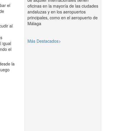
de alquiler internacionales tienen
bar el
oficinas en la mayoría de las ciudades
 de
andaluzas y en los aeropuertos
principales, como en el aeropuerto de
Málaga
udir al
as
Más Destacados>
 igual
ando el
 desde la
 luego