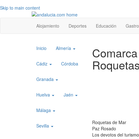
Skip to main content
Top
Alojamiento
Deportes
Educación
Gastr
level
menu
Top
Comarca 
Inicio
Almería
level
Roquetas
menu
Cádiz
Córdoba
1
Granada
Huelva
Jaén
Málaga
Roquetas de Mar
Sevilla
Paz Rosado
Los devotos del turismo