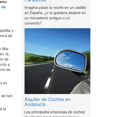
erto
l de
Imagina pasar la noche en un castillo
en España, ¿o te gustaría alojarte en
un monasterio antiguo o un
convento?
adilla y
rrera de
de Mar
an: la
ión de
unto a
orre de
 y su
e se han
Alquiler de Coches en
Andalucía
a la
Las principales empresas de coches