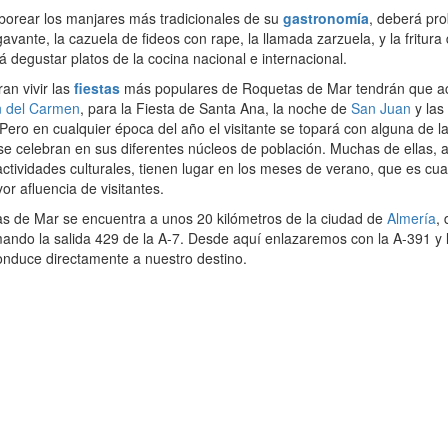
aborear los manjares más tradicionales de su
gastronomía
, deberá pro
avante, la cazuela de fideos con rape, la llamada zarzuela, y la fritura
degustar platos de la cocina nacional e internacional.
ran vivir las
fiestas
más populares de Roquetas de Mar tendrán que ac
n del Carmen
, para la Fiesta de Santa Ana, la noche de
San Juan
y las
ero en cualquier época del año el visitante se topará con alguna de l
e celebran en sus diferentes núcleos de población. Muchas de ellas, al
actividades culturales, tienen lugar en los meses de verano, que es cu
or afluencia de visitantes.
as de Mar se encuentra a unos 20 kilómetros de la ciudad de
Almería
,
mando la salida 429 de la A-7. Desde aquí enlazaremos con la A-391 y
onduce directamente a nuestro destino.