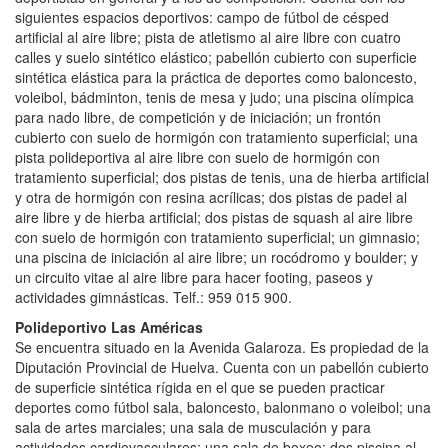
siguientes espacios deportivos: campo de fútbol de césped
artificial al aire libre; pista de atletismo al aire libre con cuatro
calles y suelo sintético elástico; pabellón cubierto con superficie
sintética elástica para la práctica de deportes como baloncesto,
voleibol, bádminton, tenis de mesa y judo; una piscina olímpica
para nado libre, de competición y de iniciación; un frontón
cubierto con suelo de hormigón con tratamiento superficial; una
pista polideportiva al aire libre con suelo de hormigón con
tratamiento superficial; dos pistas de tenis, una de hierba artificial
y otra de hormigón con resina acrílicas; dos pistas de padel al
aire libre y de hierba artificial; dos pistas de squash al aire libre
con suelo de hormigón con tratamiento superficial; un gimnasio;
una piscina de iniciación al aire libre; un rocódromo y boulder; y
un circuito vitae al aire libre para hacer footing, paseos y
actividades gimnásticas. Telf.: 959 015 900.
Polideportivo Las Américas
Se encuentra situado en la Avenida Galaroza. Es propiedad de la
Diputación Provincial de Huelva. Cuenta con un pabellón cubierto
de superficie sintética rígida en el que se pueden practicar
deportes como fútbol sala, baloncesto, balonmano o voleibol; una
sala de artes marciales; una sala de musculación y para
actividades cardiovasculares; una sala de boxeo; dos piscina al