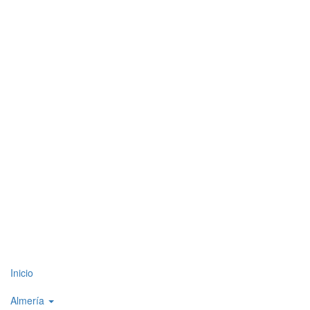
Top
Inicio
level
Almería