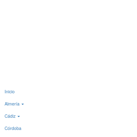
Top
Inicio
level
Almería
menu
Cádiz
1
Córdoba