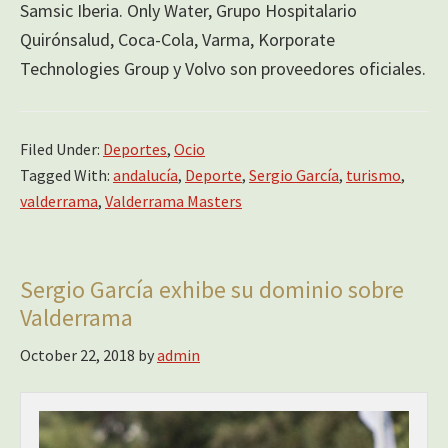
Samsic Iberia. Only Water, Grupo Hospitalario
Quirónsalud, Coca-Cola, Varma, Korporate
Technologies Group y Volvo son proveedores oficiales.
Filed Under:
Deportes
,
Ocio
Tagged With:
andalucía
,
Deporte
,
Sergio García
,
turismo
,
valderrama
,
Valderrama Masters
Sergio García exhibe su dominio sobre
Valderrama
October 22, 2018
by
admin