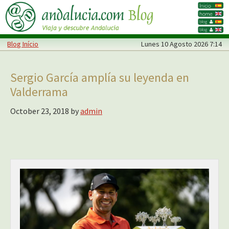
Skip
Skip
to
to
main
primary
Blog Início
Lunes
10 Agosto 2026 7:14
content
sidebar
Sergio García amplía su leyenda en
Valderrama
October 23, 2018
by
admin