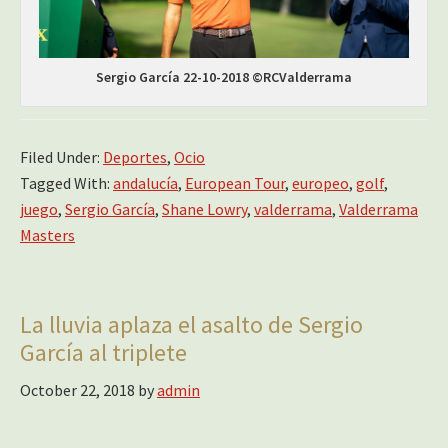
Sergio García 22-10-2018 ©RCValderrama
Filed Under:
Deportes
,
Ocio
Tagged With:
andalucía
,
European Tour
,
europeo
,
golf
,
juego
,
Sergio García
,
Shane Lowry
,
valderrama
,
Valderrama
Masters
La lluvia aplaza el asalto de Sergio
García al triplete
October 22, 2018
by
admin