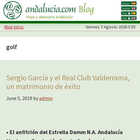
Skip
Skip
to
to
main
primary
Blog Início
Viernes
7 Agosto 2026 5:55
content
sidebar
golf
Sergio García y el Real Club Valderrama,
un matrimonio de éxito
June 5, 2019
by
admin
• El anfitrión del Estrella Damm N.A. Andalucía