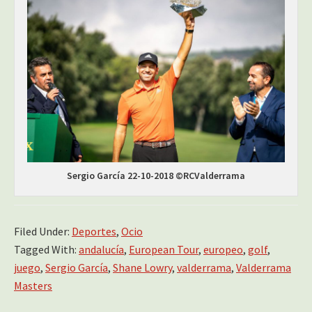
Sergio García 22-10-2018 ©RCValderrama
Filed Under:
Deportes
,
Ocio
Tagged With:
andalucía
,
European Tour
,
europeo
,
golf
,
juego
,
Sergio García
,
Shane Lowry
,
valderrama
,
Valderrama
Masters