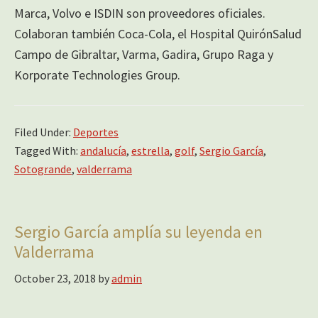
Marca, Volvo e ISDIN son proveedores oficiales.
Colaboran también Coca-Cola, el Hospital QuirónSalud
Campo de Gibraltar, Varma, Gadira, Grupo Raga y
Korporate Technologies Group.
Filed Under:
Deportes
Tagged With:
andalucía
,
estrella
,
golf
,
Sergio García
,
Sotogrande
,
valderrama
Sergio García amplía su leyenda en
Valderrama
October 23, 2018
by
admin