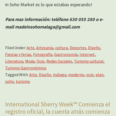
in Soho Market es lo que estabas esperando!
Para mas información: teléfono 630 055 280 o e-
mail madeinsohomalaga@gmail.com
Filed Under:
Arte
,
Artesanía
,
cultura
,
Deportes
,
Diseño
,
Fiestas y ferias
,
Fotografía
,
Gastronomía
,
Internet
,
Literatura
,
Moda
,
Ocio
,
Redes Sociales
,
Turismo cultural
,
Turismo Gastronómico
Tagged With:
Arte
,
Diseño
,
málaga
,
moderno
,
ocio
,
plan
,
soho
,
turismo
International Sherry Week™ Comienza el
registro oficial, la cuenta atrás comienza