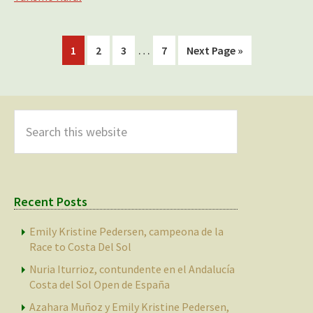
Interim
…
Go
Go
Go
Go
Go
1
2
3
7
Next Page »
pages
to
to
to
to
to
omitted
page
page
page
page
Primary
Sidebar
Search
this
website
Recent Posts
Emily Kristine Pedersen, campeona de la
Race to Costa Del Sol
Nuria Iturrioz, contundente en el Andalucía
Costa del Sol Open de España
Azahara Muñoz y Emily Kristine Pedersen,