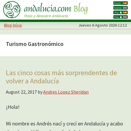
Skip
Skip
to
to
main
primary
Blog Início
Jueves
6 Agosto 2026 12:12
content
sidebar
Turismo Gastronómico
Las cinco cosas más sorprendentes de
volver a Andalucía
August 22, 2017
by
Andres Lopez Sheridan
¡Hola!
Mi nombre es Andrés nací y crecí en Andalucía y acabo