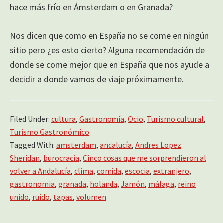
hace más frío en Ámsterdam o en Granada?
Nos dicen que como en España no se come en ningún
sitio pero ¿es esto cierto? Alguna recomendación de
donde se come mejor que en España que nos ayude a
decidir a donde vamos de viaje próximamente.
Filed Under:
cultura
,
Gastronomía
,
Ocio
,
Turismo cultural
,
Turismo Gastronómico
Tagged With:
amsterdam
,
andalucía
,
Andres Lopez
Sheridan
,
burocracia
,
Cinco cosas que me sorprendieron al
volver a Andalucía
,
clima
,
comida
,
escocia
,
extranjero
,
gastronomia
,
granada
,
holanda
,
Jamón
,
málaga
,
reino
unido
,
ruido
,
tapas
,
volumen