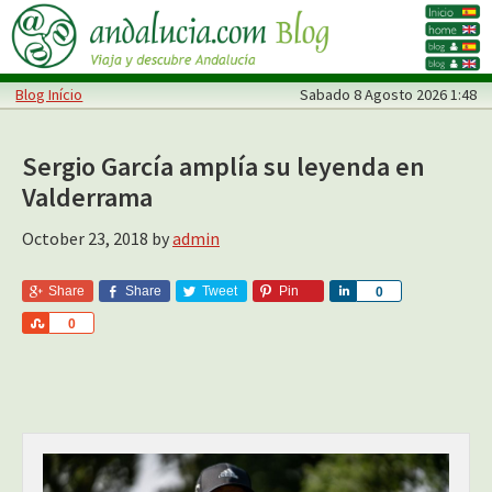
Skip
Skip
to
to
main
primary
Blog Início
Sabado
8 Agosto 2026 1:48
content
sidebar
Sergio García amplía su leyenda en
Valderrama
October 23, 2018
by
admin
Share
Share
Tweet
Pin
S
0
h
S
0
a
h
r
a
e
r
e