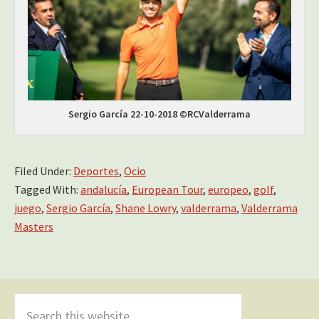
Sergio García 22-10-2018 ©RCValderrama
Filed Under:
Deportes
,
Ocio
Tagged With:
andalucía
,
European Tour
,
europeo
,
golf
,
juego
,
Sergio García
,
Shane Lowry
,
valderrama
,
Valderrama
Masters
Primary
Sidebar
Search