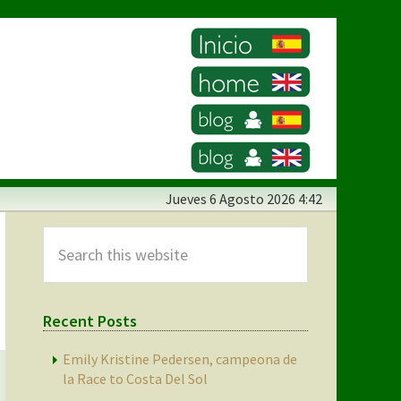
Jueves
6 Agosto 2026 4:42
Primary
Sidebar
Search
this
website
Recent Posts
Emily Kristine Pedersen, campeona de
la Race to Costa Del Sol