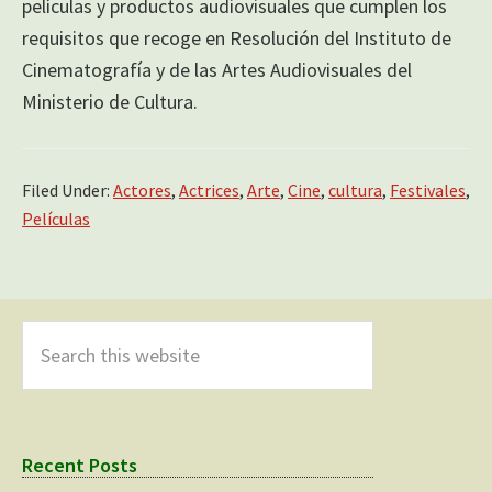
películas y productos audiovisuales que cumplen los
requisitos que recoge en Resolución del Instituto de
Cinematografía y de las Artes Audiovisuales del
Ministerio de Cultura.
Filed Under:
Actores
,
Actrices
,
Arte
,
Cine
,
cultura
,
Festivales
,
Películas
Primary
Sidebar
Search
this
website
Recent Posts