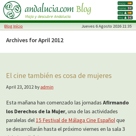
Skip
Skip
to
to
main
primary
Blog Início
Jueves
6 Agosto 2026 21:35
content
sidebar
Archives for April 2012
El cine también es cosa de mujeres
April 23, 2012
by
admin
Esta mañana han comenzado las jornadas
Afirmando
los Derechos de la Mujer
, una de las actividades
paralelas del
15 Festival de Málaga Cine Español
que
se desarrollarán hasta el próximo viernes en la sala 3