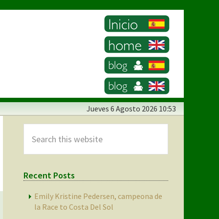
Jueves
6 Agosto 2026 10:53
Primary
Sidebar
Search
this
website
Recent Posts
Emily Kristine Pedersen, campeona de
la Race to Costa Del Sol