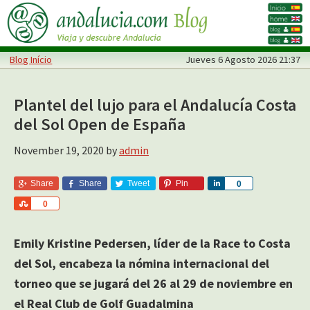
Skip
Skip
to
to
main
primary
Blog Início
Jueves
6 Agosto 2026 21:37
content
sidebar
Plantel del lujo para el Andalucía Costa
del Sol Open de España
November 19, 2020
by
admin
Share
Share
Tweet
Pin
S
0
h
S
0
a
h
r
a
e
Emily Kristine Pedersen, líder de la Race to Costa
r
e
del Sol, encabeza la nómina internacional del
torneo que se jugará del 26 al 29 de noviembre en
el Real Club de Golf Guadalmina