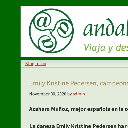
Skip
Skip
to
to
main
primary
content
sidebar
Blog Início
Emily Kristine Pedersen, campeona 
November 30, 2020
by
admin
Azahara Muñoz, mejor española en la o
La danesa Emily Kristine Pedersen ha 