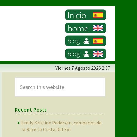
Viernes
7 Agosto 2026 2:37
Primary
Sidebar
Search
this
website
Recent Posts
Emily Kristine Pedersen, campeona de
la Race to Costa Del Sol