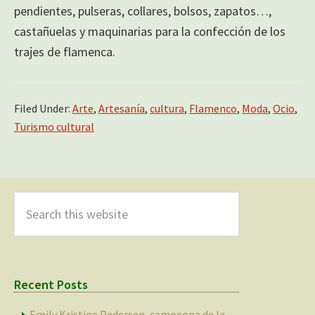
pendientes, pulseras, collares, bolsos, zapatos…,
castañuelas y maquinarias para la confección de los
trajes de flamenca.
Filed Under:
Arte
,
Artesanía
,
cultura
,
Flamenco
,
Moda
,
Ocio
,
Turismo cultural
Primary
Sidebar
Search
this
website
Recent Posts
Emily Kristine Pedersen, campeona de la