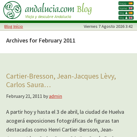
Skip
Skip
to
to
main
primary
Blog Início
Viernes
7 Agosto 2026 3:42
content
sidebar
Archives for February 2011
Cartier-Bresson, Jean-Jacques Lèvy,
Carlos Saura…
February 21, 2011
by
admin
A partir hoy y hasta el 3 de abril, la ciudad de Huelva
acogerá exposiciones fotográficas de figuras tan
destacadas como Henri Cartier-Bersson, Jean-