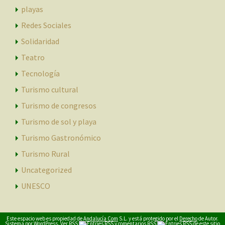
playas
Redes Sociales
Solidaridad
Teatro
Tecnología
Turismo cultural
Turismo de congresos
Turismo de sol y playa
Turismo Gastronómico
Turismo Rural
Uncategorized
UNESCO
Este espacio web es propiedad de
Andalucía Com
S.L. y está protegido por el
Derecho
de Autor.
Sistema por
WordPress
. Ver
RSS
y
comentarios RSS
de este sitio