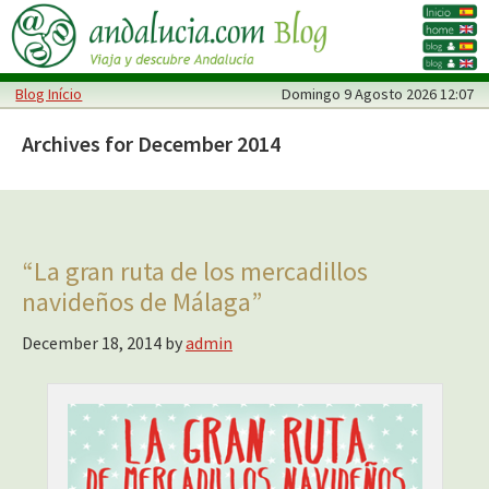
Skip
Skip
to
to
main
primary
Blog Início
Domingo
9 Agosto 2026 12:07
content
sidebar
Archives for December 2014
“La gran ruta de los mercadillos
navideños de Málaga”
December 18, 2014
by
admin