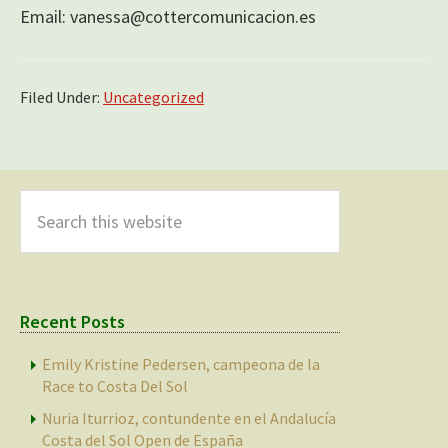
Email: vanessa@cottercomunicacion.es
Filed Under:
Uncategorized
Primary
Sidebar
Search
this
website
Recent Posts
Emily Kristine Pedersen, campeona de la
Race to Costa Del Sol
Nuria Iturrioz, contundente en el Andalucía
Costa del Sol Open de España