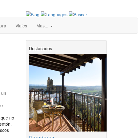
ura
Viajes
Mas...
Destacados
a un
de
 que no
entón.
iscos
Paradores