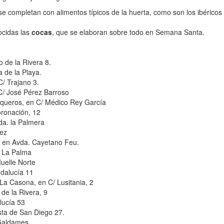
e completan con alimentos típicos de la huerta, como son los ibéricos 
ocidas las
cocas
, que se elaboran sobre todo en Semana Santa.
 de la Rivera 8.
a de la Playa.
C/ Trajano 3.
 C/ José Pérez Barroso
queros, en C/ Médico Rey García
oronación, 12
da. la Palmera
uez
, en Avda. Cayetano Feu.
/ La Palma
Muelle Norte
ndalucía 11
a Casona, en C/ Lusitania, 2
de la Rivera, 9
lucía 53
sta de San Diego 27.
Galdames.