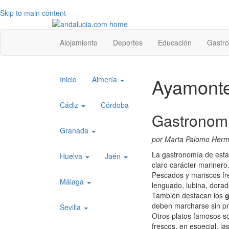
Skip to main content
Top
Alojamiento
Deportes
Educación
Gastr
level
menu
Top
Ayamonte
Inicio
Almería
level
menu
Cádiz
Córdoba
Gastronom
1
Granada
por Marta Palomo Her
La gastronomía de esta
Huelva
Jaén
claro carácter marinero
Pescados y mariscos fre
Málaga
lenguado, lubina, dorad
También destacan los
g
deben marcharse sin pro
Sevilla
Otros platos famosos so
frescos, en especial, la