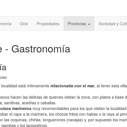
onomía
Ocio
Propiedades
Provincias
Sociedad y Cult
 - Gastronomía
ía
moso
 localidad está íntimamente
relacionada con el mar
, al tener esta vill
.
scos hacen las delicias de quienes visitan la zona, con platos a base 
a, sardinas, acedías o caballas.
uisos marineros
muy recomendables para los que visitan la localidad
bar el rape a la marinera, los chocos fritos con habas o la raya al pim
n las coquinas, chirlas, longuerones (navajas) y, por supuesto los mar
s gambas y los langostinos.