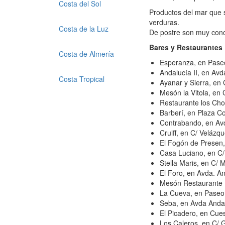
Costa del Sol
Productos del mar que s
verduras.
Costa de la Luz
De postre son muy con
Bares y Restaurantes
Costa de Almería
Esperanza, en Paseo
Andalucía II, en Avd
Costa Tropical
Ayanar y Sierra, en 
Mesón la Vitola, en
Restaurante los Cho
Barberí, en Plaza C
Contrabando, en Av
Cruiff, en C/ Velázq
El Fogón de Presen
Casa Luciano, en C
Stella Maris, en C/ 
El Foro, en Avda. A
Mesón Restaurante L
La Cueva, en Paseo 
Seba, en Avda Anda
El Picadero, en Cue
Los Caleros, en C/ 