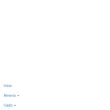
Top
Inicio
level
Almería
menu
Cádiz
1