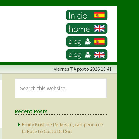
Viernes
7 Agosto 2026 10:41
Primary
Sidebar
Search
this
website
Recent Posts
Emily Kristine Pedersen, campeona de
la Race to Costa Del Sol