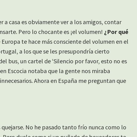
er a casa es obviamente ver a los amigos, contar
ansarte. Pero lo chocante es ¡el volumen!
¿Por qué
de Europa te hace más consciente del volumen en el
rtugal, a los que se les presupondría cierto
el bus, un cartel de ‘Silencio por favor, esto no es
s en Escocia notaba que la gente nos miraba
n innecesarios. Ahora en España me preguntan que
es quejarse. No he pasado tanto frío nunca como lo
e. Pero duele como si un puñado de boxeadores te