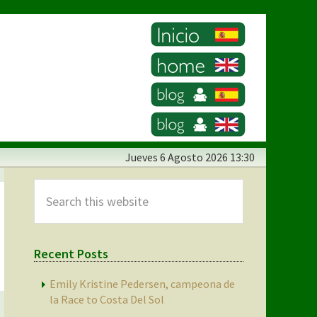
Jueves
6 Agosto 2026 13:30
Primary
Sidebar
Search
this
website
Recent Posts
Emily Kristine Pedersen, campeona de
la Race to Costa Del Sol