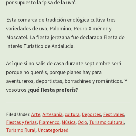
por supuesto la ‘pisa de la uva’.
Esta comarca de tradición enológica cultiva tres
variedades de uva, Palomino, Pedro Ximénez y
Moscatel. La fiesta jerezana fue declarada Fiesta de
Interés Turístico de Andalucía.
Así que si no salís de casa durante septiembre será
porque no queréis, porque planes hay para
aventureros, deportistas, borrachines y románticos. Y
vosotros
¿qué fiesta preferís?
Filed Under:
Arte
,
Artesanía
,
cultura
,
Deportes
,
Festivales
,
Fiestas y ferias
,
Flamenco
,
Música
,
Ocio
,
Turismo cultural
,
Turismo Rural
,
Uncategorized