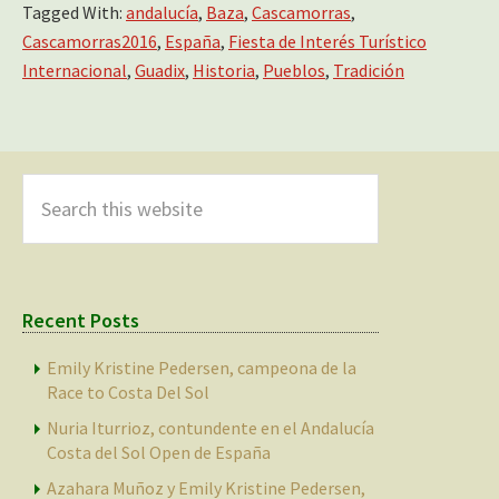
Tagged With:
andalucía
,
Baza
,
Cascamorras
,
Cascamorras2016
,
España
,
Fiesta de Interés Turístico
Internacional
,
Guadix
,
Historia
,
Pueblos
,
Tradición
Primary
Sidebar
Search
this
website
Recent Posts
Emily Kristine Pedersen, campeona de la
Race to Costa Del Sol
Nuria Iturrioz, contundente en el Andalucía
Costa del Sol Open de España
Azahara Muñoz y Emily Kristine Pedersen,