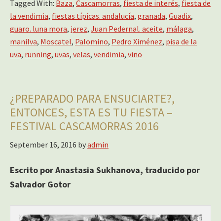
Tagged With:
Baza
,
Cascamorras
,
fiesta de interés
,
fiesta de
la vendimia
,
fiestas típicas. andalucía
,
granada
,
Guadix
,
guaro. luna mora
,
jerez
,
Juan Pedernal. aceite
,
málaga
,
manilva
,
Moscatel
,
Palomino
,
Pedro Ximénez
,
pisa de la
uva
,
running
,
uvas
,
velas
,
vendimia
,
vino
¿PREPARADO PARA ENSUCIARTE?,
ENTONCES, ESTA ES TU FIESTA –
FESTIVAL CASCAMORRAS 2016
September 16, 2016
by
admin
Escrito por Anastasia Sukhanova, traducido por
Salvador Gotor