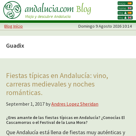
Skip
Skip
to
to
main
primary
Blog Início
Domingo
9 Agosto 2026 10:14
content
sidebar
Guadix
Fiestas típicas en Andalucía: vino,
carreras medievales y noches
románticas.
September 1, 2017
by
Andres Lopez Sheridan
¿Eres amante de las fiestas típicas en Andalucía? ¿Conocías El
Cascamorras o el Festival de la Luna Mora?
Que Andalucía está llena de fiestas muy auténticas y