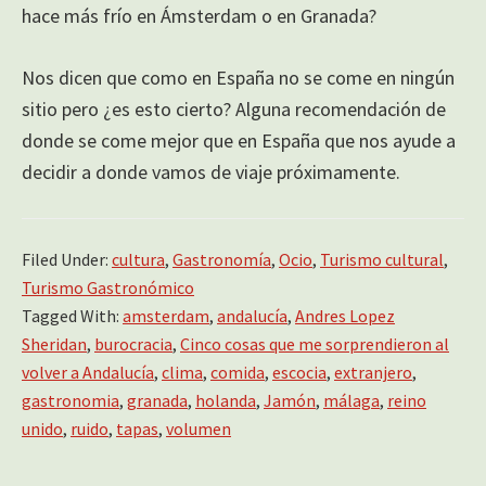
hace más frío en Ámsterdam o en Granada?
Nos dicen que como en España no se come en ningún
sitio pero ¿es esto cierto? Alguna recomendación de
donde se come mejor que en España que nos ayude a
decidir a donde vamos de viaje próximamente.
Filed Under:
cultura
,
Gastronomía
,
Ocio
,
Turismo cultural
,
Turismo Gastronómico
Tagged With:
amsterdam
,
andalucía
,
Andres Lopez
Sheridan
,
burocracia
,
Cinco cosas que me sorprendieron al
volver a Andalucía
,
clima
,
comida
,
escocia
,
extranjero
,
gastronomia
,
granada
,
holanda
,
Jamón
,
málaga
,
reino
unido
,
ruido
,
tapas
,
volumen