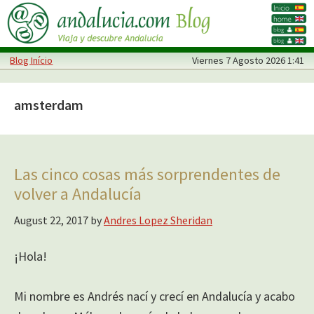
Skip
Skip
to
to
main
primary
Blog Início
Viernes
7 Agosto 2026 1:41
content
sidebar
amsterdam
Las cinco cosas más sorprendentes de
volver a Andalucía
August 22, 2017
by
Andres Lopez Sheridan
¡Hola!
Mi nombre es Andrés nací y crecí en Andalucía y acabo