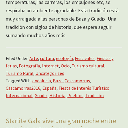
temperaturas, las carreras, los empujones etc, se
respiraba un ambiente agradable. Esta tradición está
muy arraigada a las personas de Baza y Guadix. Una
tradición con siglos de historia, que espera seguir
sumando muchos años más.
Filed Under:
Arte
,
cultura
,
ecología
,
Festivales
,
Fiestas y
ferias
,
Fotografía
,
Internet
,
Ocio
,
Turismo cultural
,
Turismo Rural
,
Uncategorized
Tagged With:
andalucía
,
Baza
,
Cascamorras
,
Cascamorras2016
,
España
,
Fiesta de Interés Turístico
Internacional
,
Guadix
,
Historia
,
Pueblos
,
Tradición
Starlite Gala vive una gran noche entre