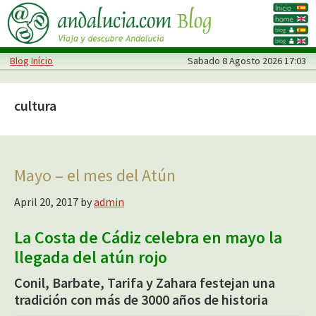
Skip
Skip
to
to
main
primary
Blog Início
Sabado
8 Agosto 2026 17:03
content
sidebar
cultura
Mayo – el mes del Atún
April 20, 2017
by
admin
La Costa de Cádiz celebra en mayo la
llegada del atún rojo
Conil, Barbate, Tarifa y Zahara festejan una
tradición con más de 3000 años de historia