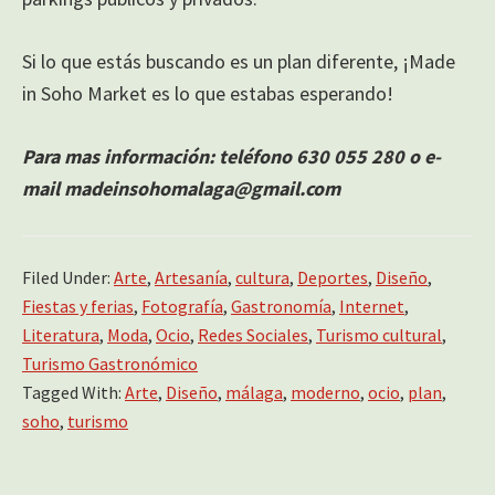
Si lo que estás buscando es un plan diferente, ¡Made
in Soho Market es lo que estabas esperando!
Para mas información: teléfono 630 055 280 o e-
mail madeinsohomalaga@gmail.com
Filed Under:
Arte
,
Artesanía
,
cultura
,
Deportes
,
Diseño
,
Fiestas y ferias
,
Fotografía
,
Gastronomía
,
Internet
,
Literatura
,
Moda
,
Ocio
,
Redes Sociales
,
Turismo cultural
,
Turismo Gastronómico
Tagged With:
Arte
,
Diseño
,
málaga
,
moderno
,
ocio
,
plan
,
soho
,
turismo