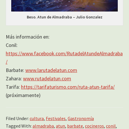
Beso. Atun de Almadraba – Julio Gonzalez
Más información en:
Conil:
https://www.facebook.com/RutadelAtundeAlmadraba
/
Barbate:
www.larutadelatun.com
Zahara:
www.rutadelatun.com
Tarifa:
https://tarifaturismo.com/ruta-atun-tarifa/
(próximamente)
Filed Under:
cultura
,
Festivales
,
Gastronomía
Tagged With:
almadraba
,
atun
,
barbate
,
cocineros
,
conil
,