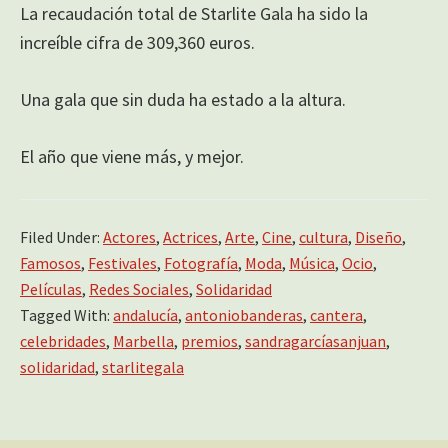
La recaudación total de Starlite Gala ha sido la
increíble cifra de 309,360 euros.
Una gala que sin duda ha estado a la altura.
El año que viene más, y mejor.
Filed Under:
Actores
,
Actrices
,
Arte
,
Cine
,
cultura
,
Diseño
,
Famosos
,
Festivales
,
Fotografía
,
Moda
,
Música
,
Ocio
,
Películas
,
Redes Sociales
,
Solidaridad
Tagged With:
andalucía
,
antoniobanderas
,
cantera
,
celebridades
,
Marbella
,
premios
,
sandragarcíasanjuan
,
solidaridad
,
starlitegala
Primary