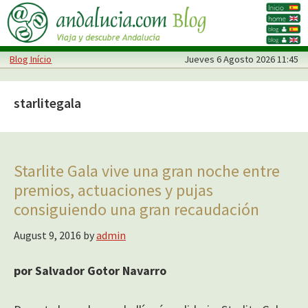
Skip
Skip
to
to
main
primary
Blog Início
Jueves
6 Agosto 2026 11:45
content
sidebar
starlitegala
Starlite Gala vive una gran noche entre
premios, actuaciones y pujas
consiguiendo una gran recaudación
August 9, 2016
by
admin
por Salvador Gotor Navarro