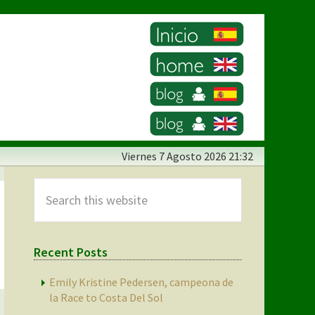
Viernes
7 Agosto 2026 21:32
Primary
Sidebar
Search
this
website
Recent Posts
Emily Kristine Pedersen, campeona de
la Race to Costa Del Sol