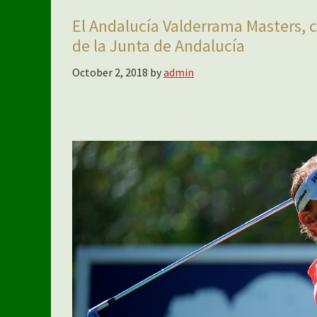
El Andalucía Valderrama Masters, cl
de la Junta de Andalucía
October 2, 2018
by
admin