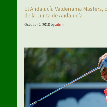
El Andalucía Valderrama Masters, cl
de la Junta de Andalucía
October 2, 2018
by
admin