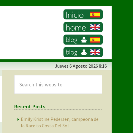
Jueves
6 Agosto 2026 8:16
Primary
Sidebar
Search
this
website
Recent Posts
Emily Kristine Pedersen, campeona de
la Race to Costa Del Sol