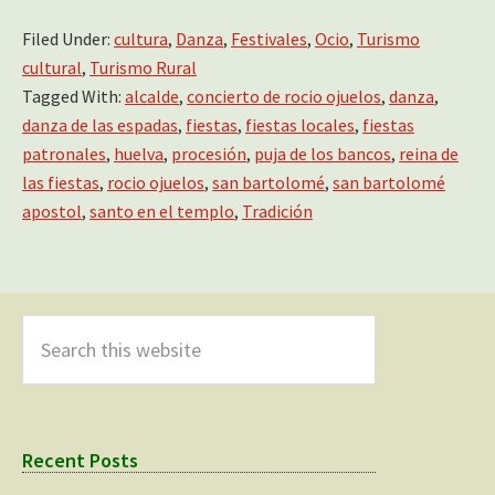
Filed Under:
cultura
,
Danza
,
Festivales
,
Ocio
,
Turismo
cultural
,
Turismo Rural
Tagged With:
alcalde
,
concierto de rocio ojuelos
,
danza
,
danza de las espadas
,
fiestas
,
fiestas locales
,
fiestas
patronales
,
huelva
,
procesión
,
puja de los bancos
,
reina de
las fiestas
,
rocio ojuelos
,
san bartolomé
,
san bartolomé
apostol
,
santo en el templo
,
Tradición
Primary
Sidebar
Search
this
website
Recent Posts