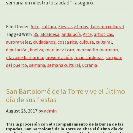
semana en nuestra localidad” -aseguró.
Filed Under:
Arte
,
cultura
,
Fiestas y ferias
,
Turismo cultural
Tagged With:
35
,
alcaldesa
,
andalucía
,
Arte
,
artisticas
,
aurora velez
,
ciudadanos
,
costa rica
,
cultura
,
cultural
,
diputación
,
huelva
,
martínez toro
,
mercadillo marinero
,
plaza de la marina
,
presentación
,
rocío cárdenas
,
san juan
del puerto
,
semana
,
semana cultural
,
ucrania
San Bartolomé de la Torre vive el último
día de sus fiestas
August 25, 2017
by
admin
Tras la procesión con el acompañamiento de la Danza de las
Espadas, San Bartolomé de la Torre celebra el último día de