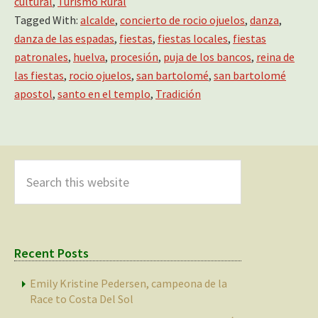
cultural
,
Turismo Rural
Tagged With:
alcalde
,
concierto de rocio ojuelos
,
danza
,
danza de las espadas
,
fiestas
,
fiestas locales
,
fiestas
patronales
,
huelva
,
procesión
,
puja de los bancos
,
reina de
las fiestas
,
rocio ojuelos
,
san bartolomé
,
san bartolomé
apostol
,
santo en el templo
,
Tradición
Primary
Sidebar
Search
this
website
Recent Posts
Emily Kristine Pedersen, campeona de la
Race to Costa Del Sol