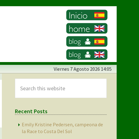
Viernes
7 Agosto 2026 14:05
Primary
Sidebar
Search
this
website
Recent Posts
Emily Kristine Pedersen, campeona de
la Race to Costa Del Sol