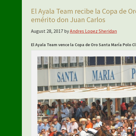
El Ayala Team recibe la Copa de O
emérito don Juan Carlos
August 28, 2017
by
Andres Lopez Sheridan
El Ayala Team vence la Copa de Oro Santa María Polo Clu