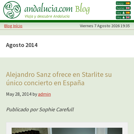
Skip
Skip
to
to
main
primary
Blog Início
Viernes
7 Agosto 2026 19:35
content
sidebar
Agosto 2014
Alejandro Sanz ofrece en Starlite su
único concierto en España
May 28, 2014
by
admin
Publicado por Sophie Carefull