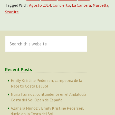
Tagged With:
Agosto 2014
,
Concierto
,
La Cantera
,
Marbella
,
Starlite
Primary
Sidebar
Search
this
website
Recent Posts
Emily Kristine Pedersen, campeona de la
Race to Costa Del Sol
Nuria Iturrioz, contundente en el Andalucía
Costa del Sol Open de España
Azahara Muñoz y Emily Kristine Pedersen,
duelo en la Costa del Sol