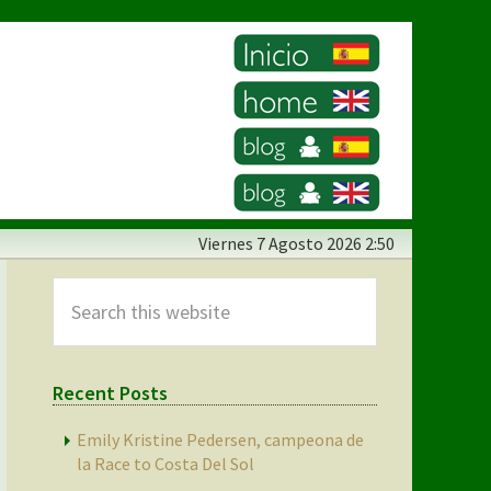
Viernes
7 Agosto 2026 2:50
Primary
Sidebar
Search
this
website
Recent Posts
Emily Kristine Pedersen, campeona de
la Race to Costa Del Sol