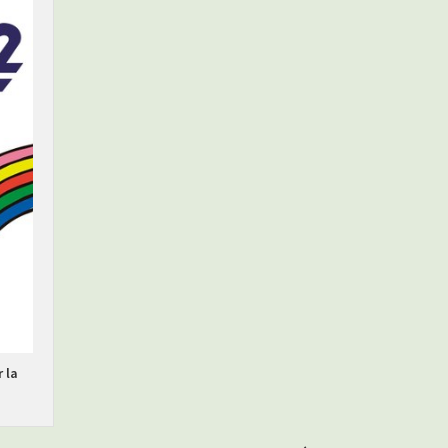
e
 la