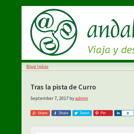
Skip
Skip
to
to
main
primary
content
sidebar
Blog Início
Tras la pista de Curro
September 7, 2017
by
admin
Share
Share
Tweet
Pin
S
0
h
a
r