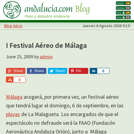
Skip
Skip
to
to
main
primary
Blog Início
Jueves
6 Agosto 2026 9:19
content
sidebar
I Festival Aéreo de Málaga
June 15, 2009
by
admin
Share
Share
Tweet
Pin
S
0
h
S
0
a
h
r
a
e
Málaga
acogerá, por primera vez, un festival aéreo
r
e
que tendrá lugar el domingo, 6 de septiembre, en las
playas
de La Malagueta. Los encargados de que el
espectáculo no defraude será la FAAO (Fundacón
Aeronáutica Andaluza Orión), junto a Málaga