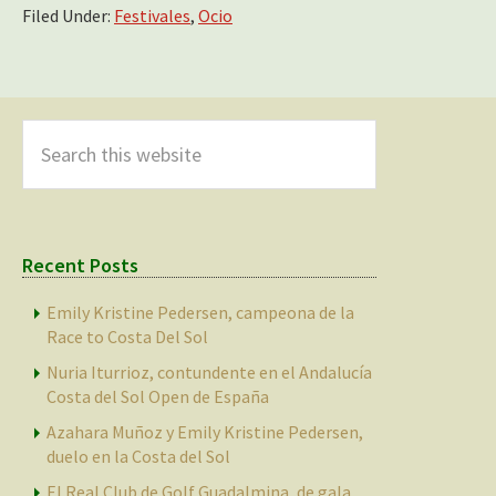
Filed Under:
Festivales
,
Ocio
Primary
Sidebar
Search
this
website
Recent Posts
Emily Kristine Pedersen, campeona de la
Race to Costa Del Sol
Nuria Iturrioz, contundente en el Andalucía
Costa del Sol Open de España
Azahara Muñoz y Emily Kristine Pedersen,
duelo en la Costa del Sol
El Real Club de Golf Guadalmina, de gala