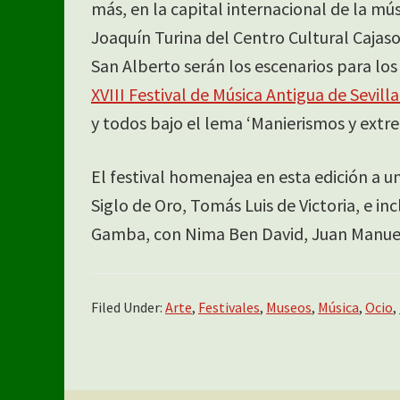
más, en la capital internacional de la mús
Joaquín Turina del Centro Cultural Cajasol
San Alberto serán los escenarios para los
XVIII Festival de Música Antigua de Sevilla
y todos bajo el lema ‘Manierismos y extr
El festival homenajea en esta edición a 
Siglo de Oro, Tomás Luis de Victoria, e i
Gamba, con Nima Ben David, Juan Manuel
Filed Under:
Arte
,
Festivales
,
Museos
,
Música
,
Ocio
,