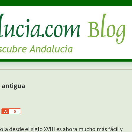
a antigua
S
0
h
a
ola desde el siglo XVIII es ahora mucho más fácil y
r