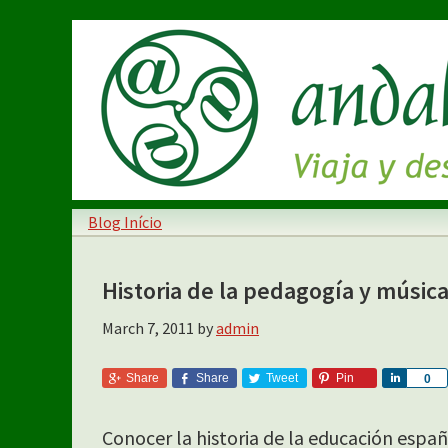
Skip
Skip
to
to
main
primary
content
sidebar
Blog Início
Historia de la pedagogía y músic
March 7, 2011
by
admin
Share
Share
Tweet
Pin
S
0
h
a
Conocer la historia de la educación españ
r