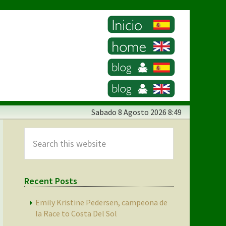
Sabado
8 Agosto 2026 8:49
Primary
Sidebar
Search
this
website
Recent Posts
Emily Kristine Pedersen, campeona de
la Race to Costa Del Sol