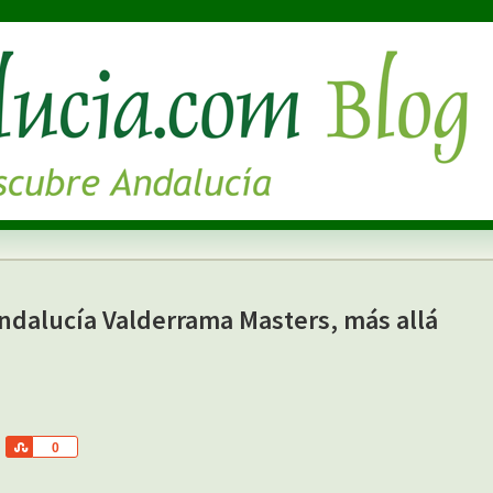
Andalucía Valderrama Masters, más allá
S
0
h
a