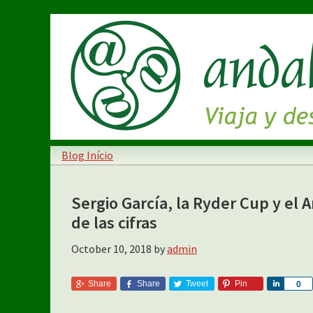
Skip
Skip
to
to
main
primary
content
sidebar
Blog Início
Sergio García, la Ryder Cup y el 
de las cifras
October 10, 2018
by
admin
Share
Share
Tweet
Pin
S
0
h
a