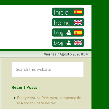
Viernes
7 Agosto 2026 8:04
Primary
Sidebar
Search
this
website
Recent Posts
Emily Kristine Pedersen, campeona de
la Race to Costa Del Sol