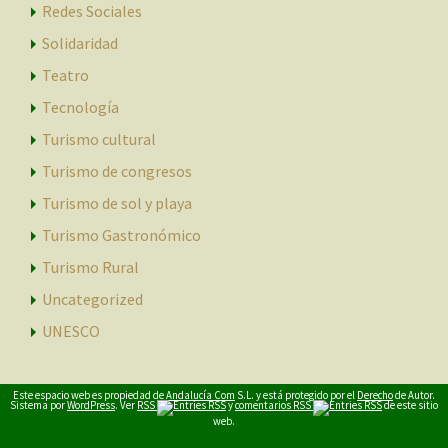
Redes Sociales
Solidaridad
Teatro
Tecnología
Turismo cultural
Turismo de congresos
Turismo de sol y playa
Turismo Gastronómico
Turismo Rural
Uncategorized
UNESCO
Este espacio web es propiedad de
Andalucía Com
S.L. y está protegido por el
Derecho
de Autor.
Sistema por
WordPress
. Ver
RSS
y
comentarios RSS
de este sitio
web.