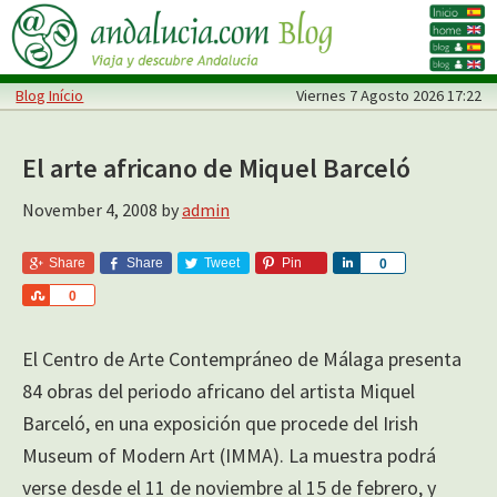
Skip
Skip
to
to
main
primary
Blog Início
Viernes
7 Agosto 2026 17:22
content
sidebar
El arte africano de Miquel Barceló
November 4, 2008
by
admin
Share
Share
Tweet
Pin
S
0
h
S
0
a
h
r
a
e
El Centro de Arte Contempráneo de Málaga presenta
r
e
84 obras del periodo africano del artista Miquel
Barceló, en una exposición que procede del Irish
Museum of Modern Art (IMMA). La muestra podrá
verse desde el 11 de noviembre al 15 de febrero, y