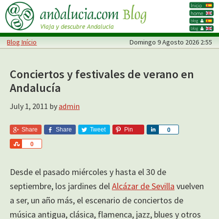
Skip
Skip
to
to
main
primary
Blog Início
Domingo
9 Agosto 2026 2:55
content
sidebar
Conciertos y festivales de verano en
Andalucía
July 1, 2011
by
admin
Share
Share
Tweet
Pin
S
0
h
S
0
a
h
r
a
e
Desde el pasado miércoles y hasta el 30 de
r
e
septiembre, los jardines del
Alcázar de Sevilla
vuelven
a ser, un año más, el escenario de conciertos de
música antigua, clásica, flamenca, jazz, blues y otros