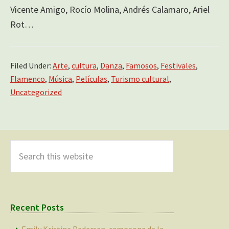
Vicente Amigo, Rocío Molina, Andrés Calamaro, Ariel
Rot…
Filed Under:
Arte
,
cultura
,
Danza
,
Famosos
,
Festivales
,
Flamenco
,
Música
,
Películas
,
Turismo cultural
,
Uncategorized
Primary
Sidebar
Search
this
website
Recent Posts
Emily Kristine Pedersen, campeona de la